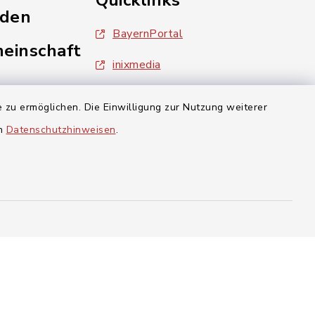
Quicklinks
nden
BayernPortal
einschaft
inixmedia
Landratsamt Forchheim
 zu ermöglichen. Die Einwilligung zur Nutzung weiterer
en
Datenschutzhinweisen
.
aft Gosberg