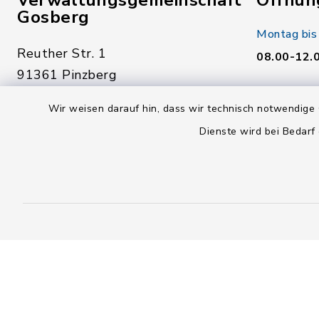
Verwaltungsgemeinschaft
Öffnun
Gosberg
Montag bis
Reuther Str. 1
08.00-12.
91361 Pinzberg
Donnerstag
09191 7950-0
Wir weisen darauf hin, dass wir technisch notwendige 
14.00-18.
09191 795040
Dienste wird bei Bedarf
Freitag:
poststelle@vg-gosberg.de
08.00-12.
facebook
instagram
youtube
X