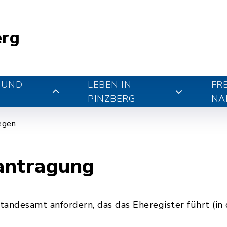
erg
 UND
LEBEN IN
FR
PINZBERG
NA
iegen
antragung
andesamt anfordern, das das Eheregister führt (in