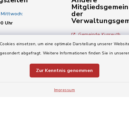
gszeiten
Andere
Mitgliedsgemei
der
 Mittwoch:
Verwaltungsgem
00 Uhr
Gemeinde Kunreuth
:
Cookies einsetzen, um eine optimale Darstellung unserer Website
00 Uhr
Gemeinde Wiesenthau
 gesondert abgefragt. Weitere Informationen finden Sie in unser
Verwaltungsgemeinsch
00 Uhr
Zur Kenntnis genommen
Impressum