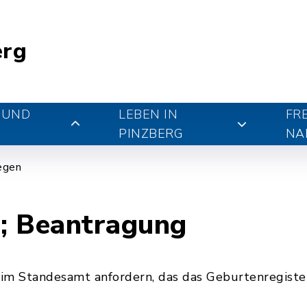
erg
 UND
LEBEN IN
FR
PINZBERG
NA
iegen
; Beantragung
im Standesamt anfordern, das das Geburtenregister