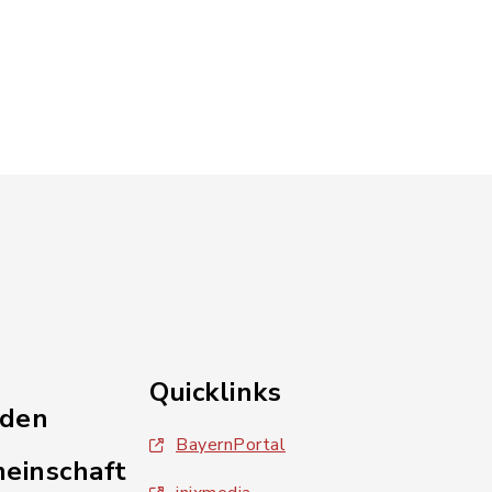
Quicklinks
nden
BayernPortal
einschaft