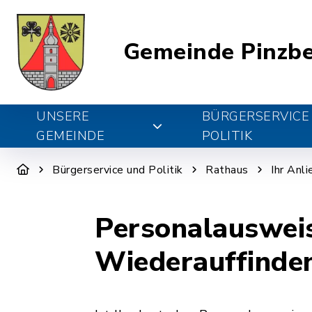
Gemeinde Pinzb
UNSERE
BÜRGERSERVICE
GEMEINDE
POLITIK
Bürgerservice und Politik
Rathaus
Ihr Anl
Personalausweis
Wiederauffinde