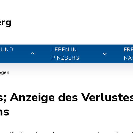
erg
 UND
LEBEN IN
FR
PINZBERG
NA
iegen
; Anzeige des Verluste
ns