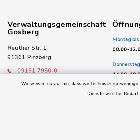
Verwaltungsgemeinschaft
Öffnun
Gosberg
Montag bis
Reuther Str. 1
08.00-12.
91361 Pinzberg
Donnerstag
09191 7950-0
14.00-18.
09191 795040
Wir weisen darauf hin, dass wir technisch notwendige 
Freitag:
poststelle@vg-gosberg.de
Dienste wird bei Bedarf
08.00-12.
facebook
instagram
youtube
X