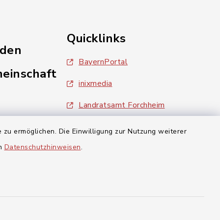
Quicklinks
nden
BayernPortal
einschaft
inixmedia
Landratsamt Forchheim
 zu ermöglichen. Die Einwilligung zur Nutzung weiterer
aft Gosberg
en
Datenschutzhinweisen
.