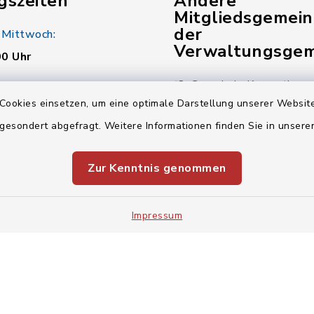
gszeiten
Andere
Mitgliedsgemei
der
 Mittwoch:
Verwaltungsgem
00 Uhr
Gemeinde Kunreuth
:
Cookies einsetzen, um eine optimale Darstellung unserer Website
00 Uhr
Gemeinde Wiesenthau
 gesondert abgefragt. Weitere Informationen finden Sie in unser
Verwaltungsgemeinsch
Zur Kenntnis genommen
00 Uhr
Impressum