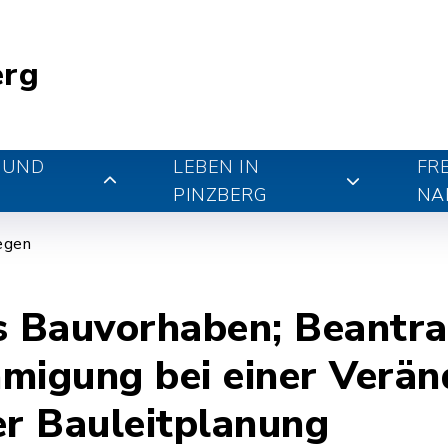
erg
 UND
LEBEN IN
FR
PINZBERG
NA
iegen
s Bauvorhaben; Beantra
igung bei einer Verän
er Bauleitplanung