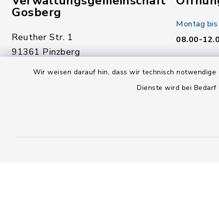
Verwaltungsgemeinschaft
Öffnun
Gosberg
Montag bis
Reuther Str. 1
08.00-12.
91361 Pinzberg
Donnerstag
09191 7950-0
Wir weisen darauf hin, dass wir technisch notwendige 
14.00-18.
09191 795040
Dienste wird bei Bedarf
Freitag:
poststelle@vg-gosberg.de
08.00-12.
facebook
instagram
youtube
X