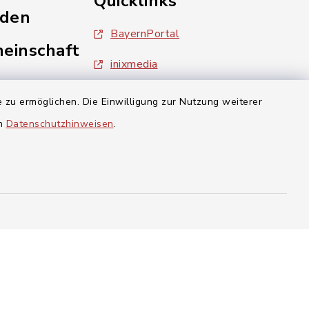
Quicklinks
nden
BayernPortal
einschaft
inixmedia
Landratsamt Forchheim
 zu ermöglichen. Die Einwilligung zur Nutzung weiterer
en
Datenschutzhinweisen
.
aft Gosberg