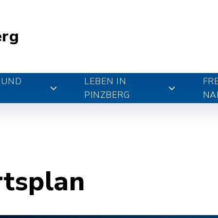
erg
 UND
LEBEN IN
FR
PINZBERG
NA
rtsplan