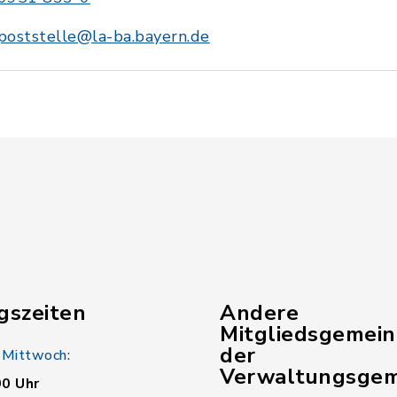
poststelle@la-ba.bayern.de
gszeiten
Andere
Mitgliedsgemei
der
 Mittwoch:
Verwaltungsgem
00 Uhr