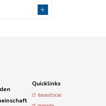
Quicklinks
nden
BayernPortal
einschaft
inixmedia