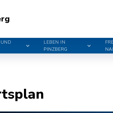
erg
 UND
LEBEN IN
FR
PINZBERG
NA
rtsplan