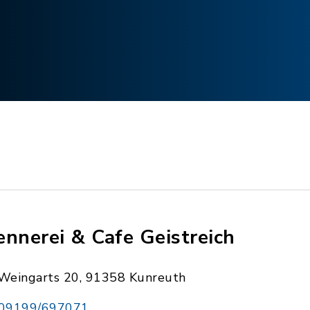
ennerei & Cafe Geistreich
Weingarts 20, 91358 Kunreuth
09199/697071