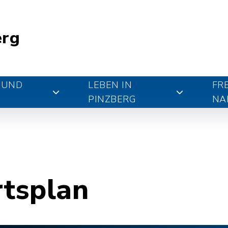
erg
 UND
LEBEN IN
FR
PINZBERG
NA
rtsplan