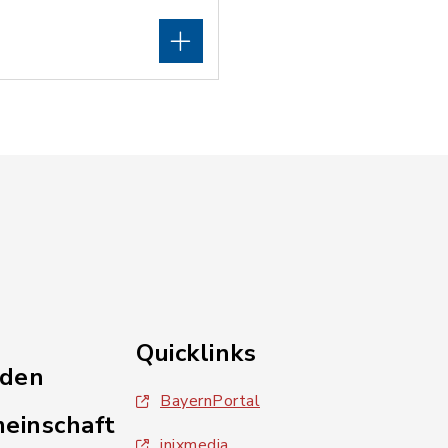
Quicklinks
nden
BayernPortal
einschaft
inixmedia