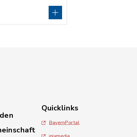
Quicklinks
nden
BayernPortal
einschaft
inixmedia