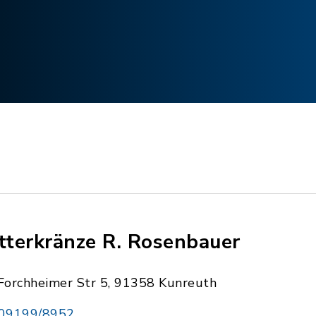
itterkränze R. Rosenbauer
Forchheimer Str 5, 91358 Kunreuth
09199/8952