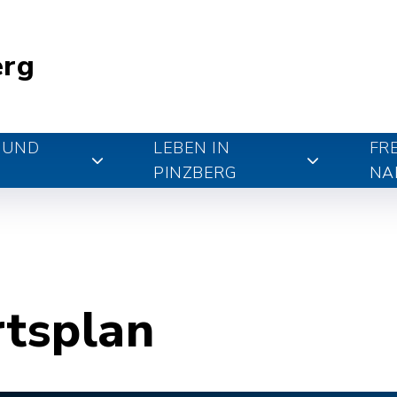
erg
 UND
LEBEN IN
FR
PINZBERG
NA
rtsplan