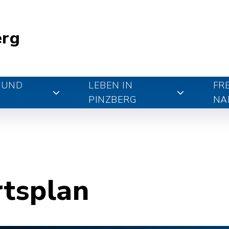
erg
 UND
LEBEN IN
FR
PINZBERG
NA
rtsplan