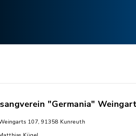
sangverein "Germania" Weingarts
Weingarts 107, 91358 Kunreuth
Matthias Kügel