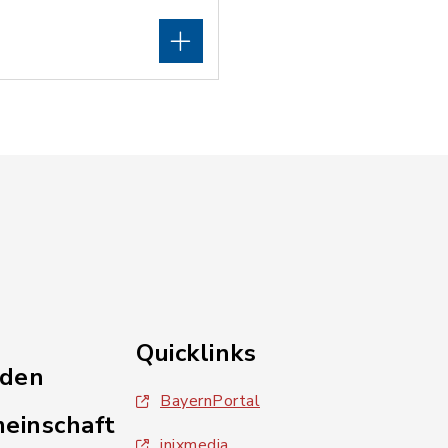
Quicklinks
nden
BayernPortal
einschaft
inixmedia