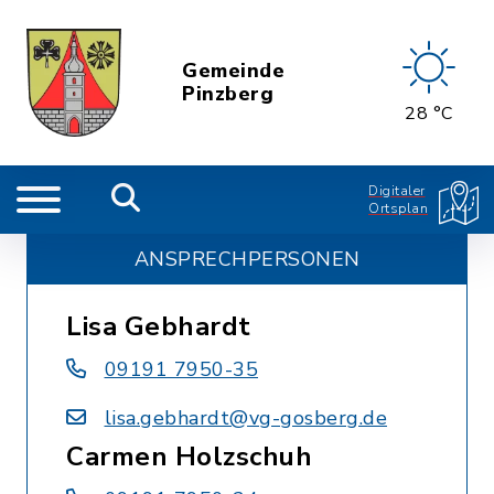
Gemeinde
Pinzberg
28 °C
Digitaler
Ortsplan
ANSPRECHPERSONEN
Lisa Gebhardt
09191 7950-35
lisa.gebhardt@vg-gosberg.de
Carmen Holzschuh