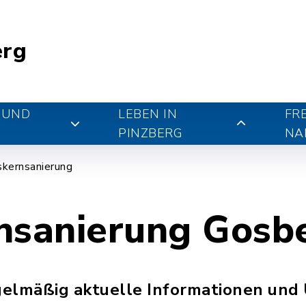
erg
 UND
LEBEN IN
FR
PINZBERG
NA
skernsanierung
nsanierung Gosb
egelmäßig aktuelle Informationen und