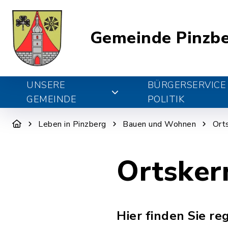
Gemeinde Pinzb
UNSERE
BÜRGERSERVICE
GEMEINDE
POLITIK
Leben in Pinzberg
Bauen und Wohnen
Ort
Ortsker
Hier finden Sie r