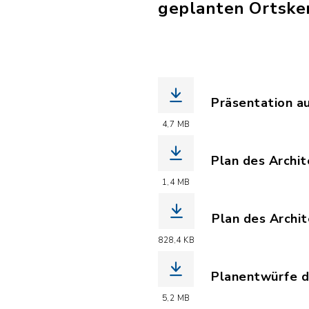
geplanten Ortske
Präsentation a
(Dateiname: Pr
4,7 MB
Plan des Archi
(Dateiname: 16
1,4 MB
Plan des Archi
(Dateiname: 16
828,4 KB
Planentwürfe d
(Dateiname: 16
5,2 MB