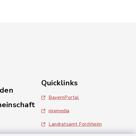
Quicklinks
nden
BayernPortal
einschaft
inixmedia
Landratsamt Forchheim