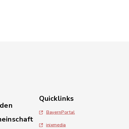
Quicklinks
nden
BayernPortal
einschaft
inixmedia