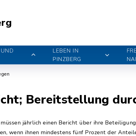
erg
 UND
LEBEN IN
FR
PINZBERG
NA
iegen
icht; Bereitstellung d
müssen jährlich einen Bericht über ihre Beteiligun
len, wenn ihnen mindestens fünf Prozent der Antei