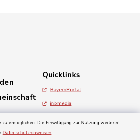
Quicklinks
nden
BayernPortal
einschaft
inixmedia
Landratsamt Forchheim
 zu ermöglichen. Die Einwilligung zur Nutzung weiterer
en
Datenschutzhinweisen
.
aft Gosberg