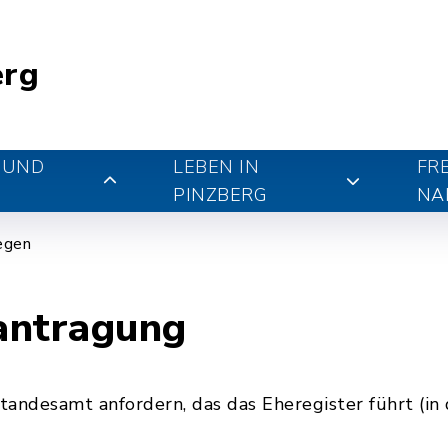
erg
 UND
LEBEN IN
FR
PINZBERG
NA
iegen
antragung
andesamt anfordern, das das Eheregister führt (in