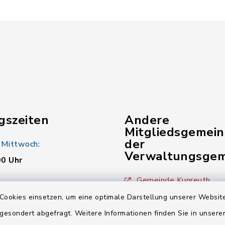
gszeiten
Andere
Mitgliedsgemei
der
 Mittwoch:
Verwaltungsgem
00 Uhr
Gemeinde Kunreuth
:
Cookies einsetzen, um eine optimale Darstellung unserer Website
00 Uhr
Gemeinde Wiesenthau
 gesondert abgefragt. Weitere Informationen finden Sie in unser
Verwaltungsgemeinsch