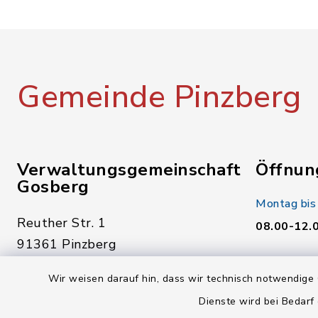
Gemeinde Pinzberg
Verwaltungsgemeinschaft
Öffnun
Gosberg
Montag bis
Reuther Str. 1
08.00-12.
91361 Pinzberg
Donnerstag
09191 7950-0
Wir weisen darauf hin, dass wir technisch notwendige 
14.00-18.
09191 795040
Dienste wird bei Bedarf
Freitag: