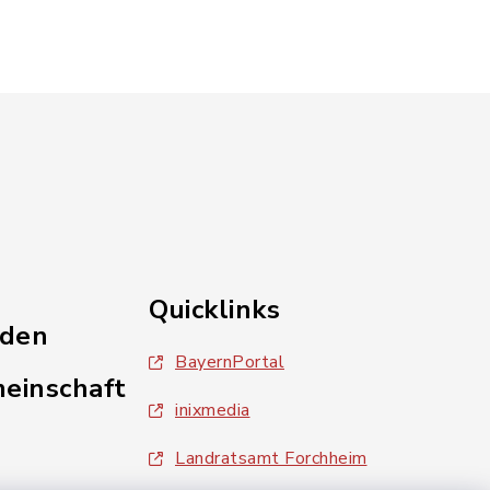
Quicklinks
nden
BayernPortal
einschaft
inixmedia
Landratsamt Forchheim