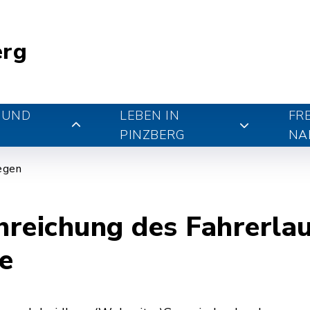
erg
 UND
LEBEN IN
FR
PINZBERG
NA
iegen
inreichung des Fahrerla
e