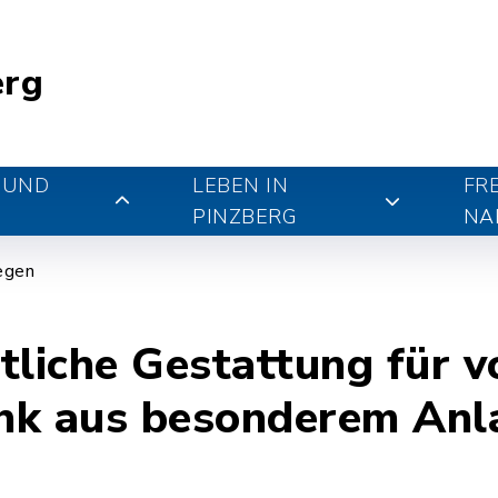
erg
 UND
LEBEN IN
FR
PINZBERG
NA
iegen
tliche Gestattung für 
nk aus besonderem Anl