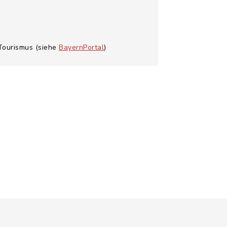
 Tourismus (siehe
BayernPortal
)