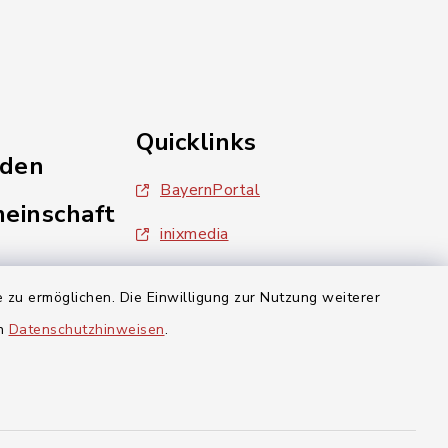
Quicklinks
nden
BayernPortal
einschaft
inixmedia
Landratsamt Forchheim
 zu ermöglichen. Die Einwilligung zur Nutzung weiterer
en
Datenschutzhinweisen
.
aft Gosberg