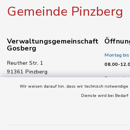
Gemeinde Pinzberg
Verwaltungsgemeinschaft
Öffnun
Gosberg
Montag bis
Reuther Str. 1
08.00-12.
91361 Pinzberg
Donnerstag
09191 7950-0
Wir weisen darauf hin, dass wir technisch notwendige 
14.00-18.
09191 795040
Dienste wird bei Bedarf
Freitag:
poststelle@vg-gosberg.de
08.00-12.
facebook
instagram
youtube
X