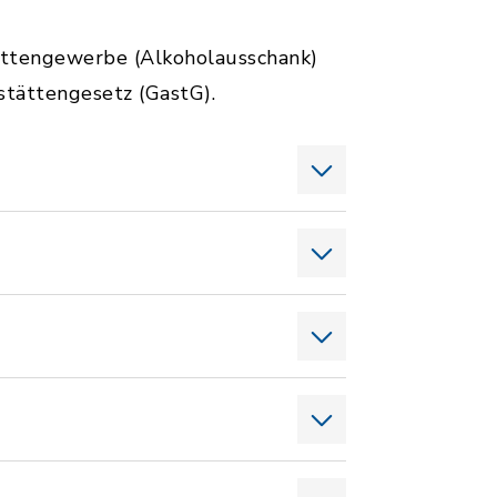
ättengewerbe (Alkoholausschank)
tstättengesetz (GastG).