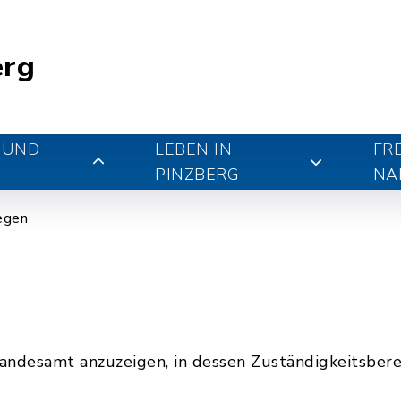
erg
 UND
LEBEN IN
FR
PINZBERG
NA
iegen
tandesamt anzuzeigen, in dessen Zuständigkeitsbere