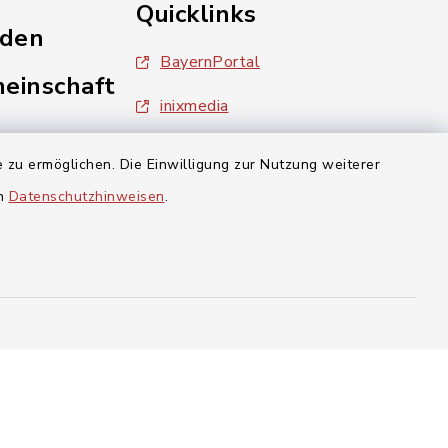
Quicklinks
nden
BayernPortal
einschaft
inixmedia
Landratsamt Forchheim
 zu ermöglichen. Die Einwilligung zur Nutzung weiterer
en
Datenschutzhinweisen
.
aft Gosberg