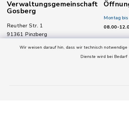
Verwaltungsgemeinschaft
Öffnun
Gosberg
Montag bis
Reuther Str. 1
08.00-12.
91361 Pinzberg
Donnerstag
09191 7950-0
Wir weisen darauf hin, dass wir technisch notwendige 
14.00-18.
09191 795040
Dienste wird bei Bedarf
Freitag:
poststelle@vg-gosberg.de
08.00-12.
facebook
instagram
youtube
X