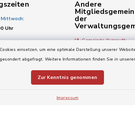
gszeiten
Andere
Mitgliedsgemei
der
 Mittwoch:
Verwaltungsgem
00 Uhr
Gemeinde Kunreuth
:
Cookies einsetzen, um eine optimale Darstellung unserer Website
00 Uhr
Gemeinde Wiesenthau
 gesondert abgefragt. Weitere Informationen finden Sie in unser
Verwaltungsgemeinsch
00 Uhr
Zur Kenntnis genommen
Impressum