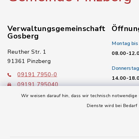
Verwaltungsgemeinschaft
Öffnun
Gosberg
Montag bis
Reuther Str. 1
08.00-12.
91361 Pinzberg
Donnerstag
09191 7950-0
14.00-18.
09191 795040
Freitag:
poststelle@vg-gosberg.de
Wir weisen darauf hin, dass wir technisch notwendige 
08.00-12.
Dienste wird bei Bedarf
facebook
instagram
youtube
X