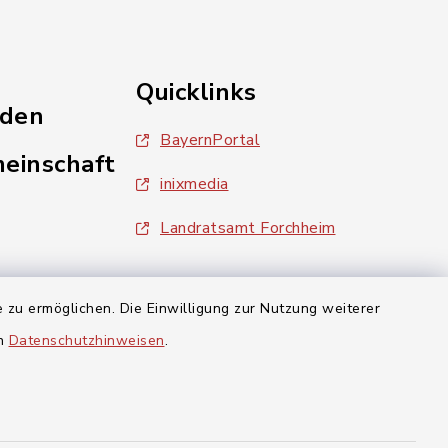
Quicklinks
nden
BayernPortal
einschaft
inixmedia
Landratsamt Forchheim
aft Gosberg
 zu ermöglichen. Die Einwilligung zur Nutzung weiterer
en
Datenschutzhinweisen
.