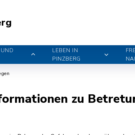
erg
 UND
LEBEN IN
FR
PINZBERG
NA
iegen
formationen zu Betretu