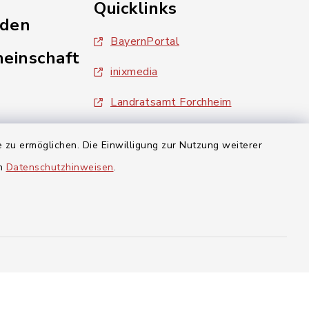
Quicklinks
nden
BayernPortal
einschaft
inixmedia
Landratsamt Forchheim
 zu ermöglichen. Die Einwilligung zur Nutzung weiterer
aft Gosberg
en
Datenschutzhinweisen
.