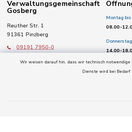
Verwaltungsgemeinschaft
Öffnun
Gosberg
Montag bis
Reuther Str. 1
08.00-12.
91361 Pinzberg
Donnerstag
09191 7950-0
14.00-18.
09191 795040
Wir weisen darauf hin, dass wir technisch notwendige 
Freitag:
poststelle@vg-gosberg.de
Dienste wird bei Bedarf
08.00-12.
facebook
instagram
youtube
X