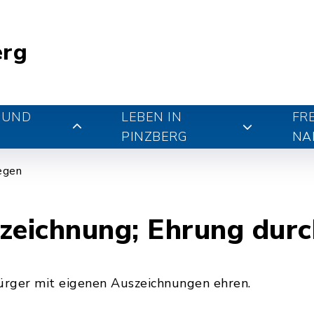
erg
 UND
LEBEN IN
FR
PINZBERG
NA
iegen
eichnung; Ehrung durc
rger mit eigenen Auszeichnungen ehren.