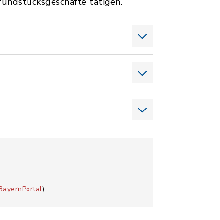
undstücksgeschäfte tätigen.
BayernPortal
)