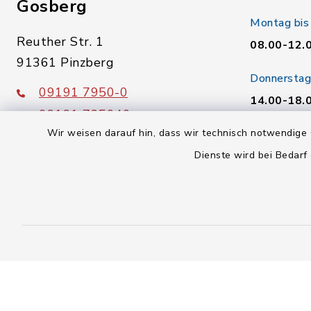
Gosberg
Montag bis
Reuther Str. 1
08.00-12.
91361 Pinzberg
Donnerstag
09191 7950-0
14.00-18.
09191 795040
Wir weisen darauf hin, dass wir technisch notwendige 
Freitag:
poststelle@vg-gosberg.de
Dienste wird bei Bedarf
08.00-12.
facebook
instagram
youtube
X
Kontakt
Barrierefreiheit
Datenschutz