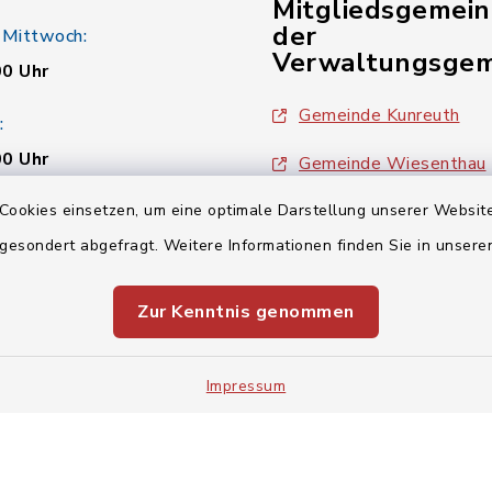
Mitgliedsgemei
der
 Mittwoch:
Verwaltungsgem
00 Uhr
Gemeinde Kunreuth
:
00 Uhr
Gemeinde Wiesenthau
Cookies einsetzen, um eine optimale Darstellung unserer Website
Verwaltungsgemeinsch
 gesondert abgefragt. Weitere Informationen finden Sie in unser
00 Uhr
Zur Kenntnis genommen
Impressum
Impressum
Sitemap
Cookie-Einstellungen