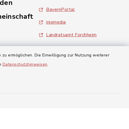
nden
BayernPortal
einschaft
inixmedia
Landratsamt Forchheim
 zu ermöglichen. Die Einwilligung zur Nutzung weiterer
aft Gosberg
en
Datenschutzhinweisen
.