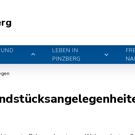
erg
 UND
LEBEN IN
FR
PINZBERG
NA
iegen
dstücksangelegenheit