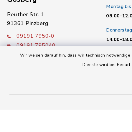
Montag bis
Reuther Str. 1
08.00-12.
91361 Pinzberg
Donnerstag
09191 7950-0
14.00-18.
09191 795040
Freitag:
poststelle@vg-gosberg.de
Wir weisen darauf hin, dass wir technisch notwendige 
08.00-12.
Dienste wird bei Bedarf
facebook
instagram
youtube
X
Kontakt
Barrierefreiheit
Datenschutz