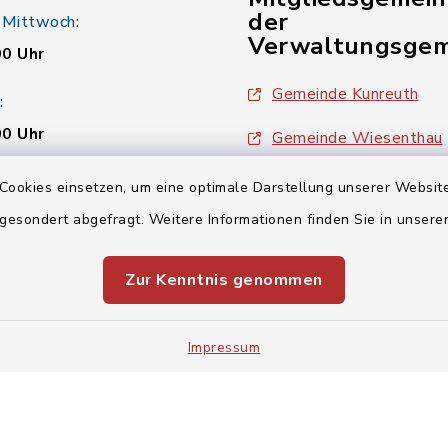
der
 Mittwoch:
Verwaltungsgem
00 Uhr
Gemeinde Kunreuth
:
00 Uhr
Gemeinde Wiesenthau
Verwaltungsgemeinsch
Cookies einsetzen, um eine optimale Darstellung unserer Website
00 Uhr
 gesondert abgefragt. Weitere Informationen finden Sie in unser
Zur Kenntnis genommen
Impressum
Impressum
Sitemap
Cookie-Einstellungen