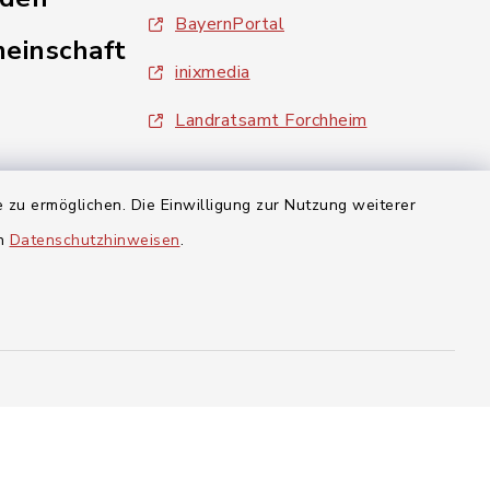
BayernPortal
einschaft
inixmedia
Landratsamt Forchheim
aft Gosberg
 zu ermöglichen. Die Einwilligung zur Nutzung weiterer
en
Datenschutzhinweisen
.