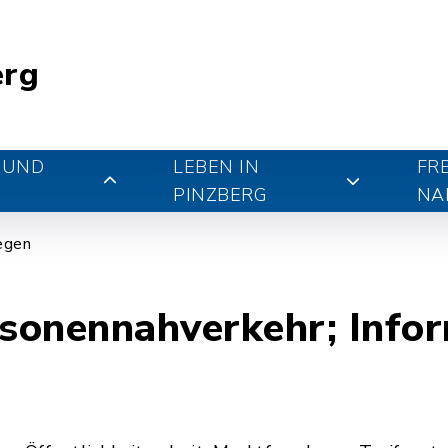
erg
 UND
LEBEN IN
FR
PINZBERG
NA
iegen
rsonennahverkehr; Info