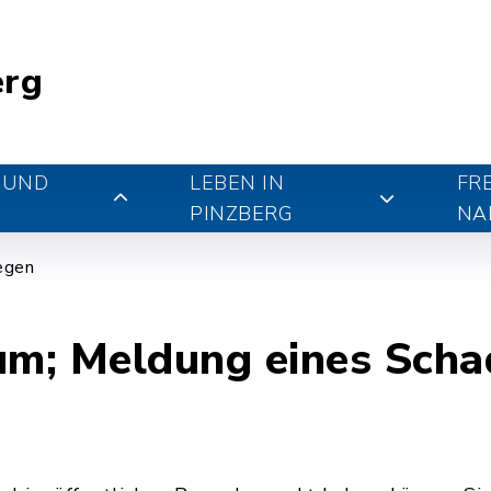
erg
 UND
LEBEN IN
FR
PINZBERG
NA
iegen
um; Meldung eines Scha