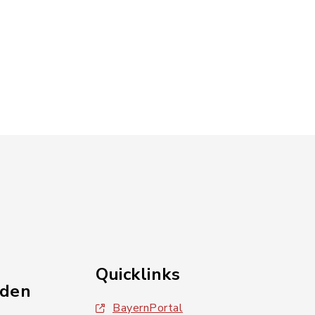
Quicklinks
nden
BayernPortal