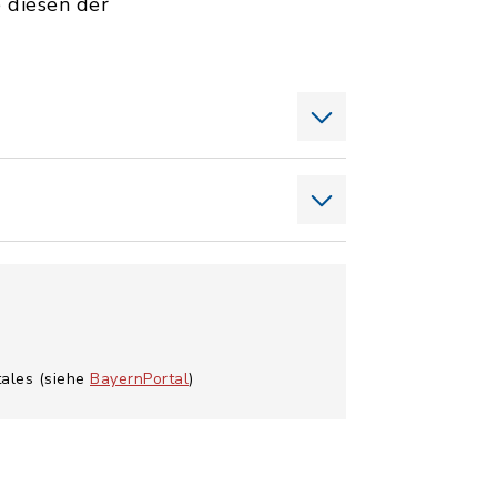
 diesen der
tales (siehe
BayernPortal
)