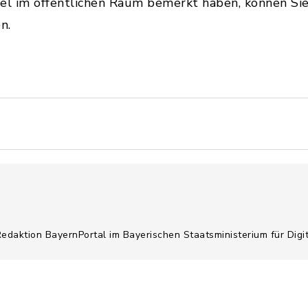
l im öffentlichen Raum bemerkt haben, können Sie
n.
Redaktion BayernPortal im Bayerischen Staatsministerium für Digi