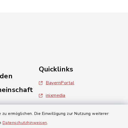
Quicklinks
nden
BayernPortal
einschaft
inixmedia
Landratsamt Forchheim
 zu ermöglichen. Die Einwilligung zur Nutzung weiterer
en
Datenschutzhinweisen
.