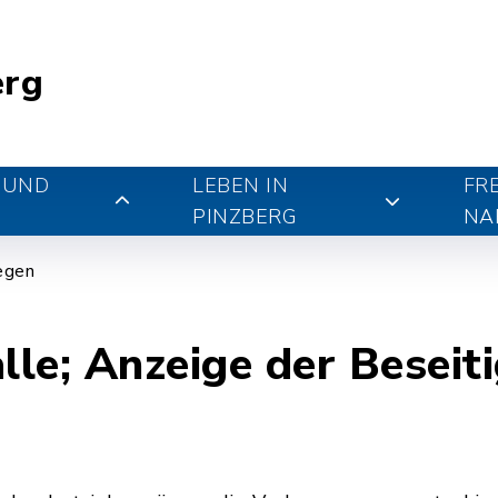
erg
 UND
LEBEN IN
FR
PINZBERG
NA
iegen
lle; Anzeige der Beseit