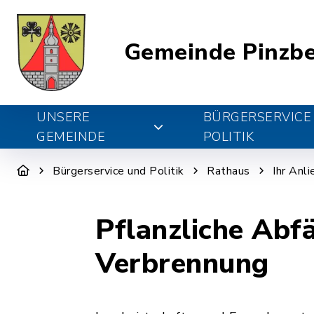
Gemeinde Pinzb
UNSERE
BÜRGERSERVICE
GEMEINDE
POLITIK
Bürgerservice und Politik
Rathaus
Ihr Anl
Pflanzliche Abfä
Verbrennung