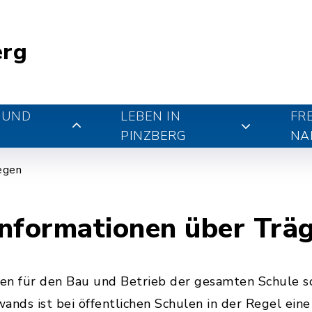
erg
 UND
LEBEN IN
FR
PINZBERG
NA
iegen
nformationen über Trä
en für den Bau und Betrieb der gesamten Schule s
ands ist bei öffentlichen Schulen in der Regel ein