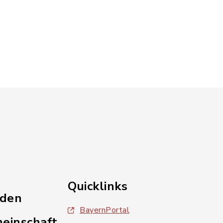
Quicklinks
nden
BayernPortal
einschaft