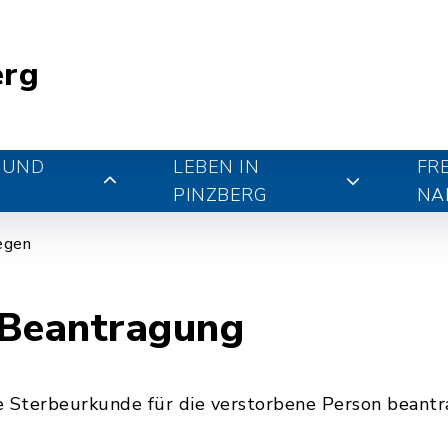
erg
 UND
LEBEN IN
FR
PINZBERG
NA
iegen
 Beantragung
e Sterbeurkunde für die verstorbene Person beantr