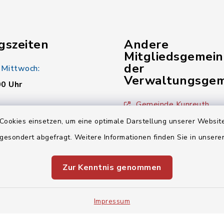
gszeiten
Andere
Mitgliedsgemei
der
 Mittwoch:
Verwaltungsgem
00 Uhr
Gemeinde Kunreuth
:
Cookies einsetzen, um eine optimale Darstellung unserer Website
00 Uhr
Gemeinde Wiesenthau
 gesondert abgefragt. Weitere Informationen finden Sie in unser
Verwaltungsgemeinsch
00 Uhr
Zur Kenntnis genommen
Impressum