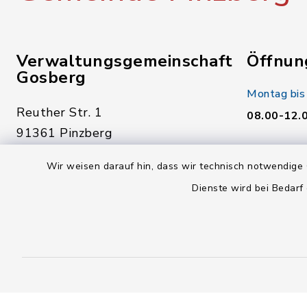
Verwaltungsgemeinschaft
Öffnun
Gosberg
Montag bis
Reuther Str. 1
08.00-12.
91361 Pinzberg
Donnerstag
09191 7950-0
Wir weisen darauf hin, dass wir technisch notwendige 
14.00-18.
09191 795040
Dienste wird bei Bedarf
Freitag:
poststelle@vg-gosberg.de
08.00-12.
facebook
instagram
youtube
X