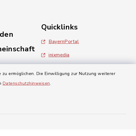
Quicklinks
nden
BayernPortal
einschaft
inixmedia
Landratsamt Forchheim
 zu ermöglichen. Die Einwilligung zur Nutzung weiterer
en
Datenschutzhinweisen
.
aft Gosberg