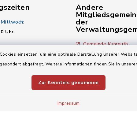
gszeiten
Andere
Mitgliedsgemei
der
 Mittwoch:
Verwaltungsgem
00 Uhr
Gemeinde Kunreuth
:
Cookies einsetzen, um eine optimale Darstellung unserer Website
00 Uhr
Gemeinde Wiesenthau
 gesondert abgefragt. Weitere Informationen finden Sie in unser
Verwaltungsgemeinsch
00 Uhr
Zur Kenntnis genommen
Impressum