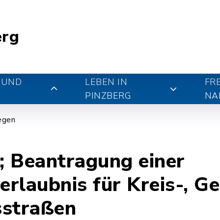
erg
 UND
LEBEN IN
FR
PINZBERG
NA
iegen
; Beantragung einer
rlaubnis für Kreis-, G
sstraßen