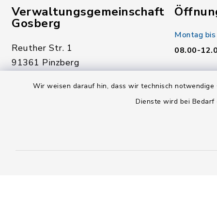
Verwaltungsgemeinschaft
Öffnun
Gosberg
Montag bis
Reuther Str. 1
08.00-12.
91361 Pinzberg
Donnerstag
09191 7950-0
Wir weisen darauf hin, dass wir technisch notwendige 
14.00-18.
09191 795040
Dienste wird bei Bedarf
Freitag:
poststelle@vg-gosberg.de
08.00-12.
facebook
instagram
youtube
X