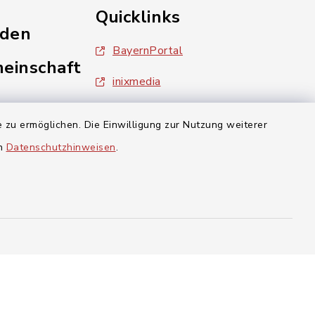
Quicklinks
nden
BayernPortal
einschaft
inixmedia
Landratsamt Forchheim
 zu ermöglichen. Die Einwilligung zur Nutzung weiterer
en
Datenschutzhinweisen
.
aft Gosberg