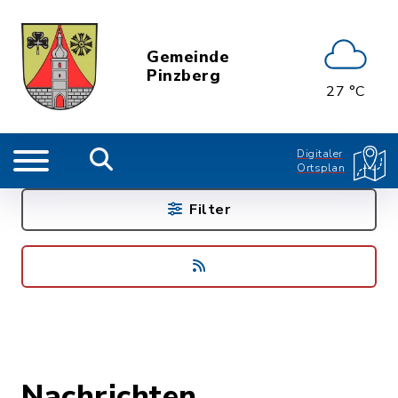
Gemeinde
Pinzberg
27 °C
Digitaler
Ortsplan
Filter
Nachrichten