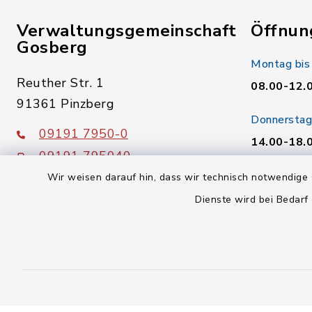
Verwaltungsgemeinschaft
Öffnun
Gosberg
Montag bis
Reuther Str. 1
08.00-12.
91361 Pinzberg
Donnerstag
09191 7950-0
14.00-18.
09191 795040
Freitag:
poststelle@vg-gosberg.de
Wir weisen darauf hin, dass wir technisch notwendige 
08.00-12.
Dienste wird bei Bedarf
facebook
instagram
youtube
X