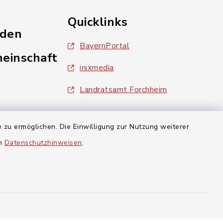
Quicklinks
nden
BayernPortal
einschaft
inixmedia
Landratsamt Forchheim
aft Gosberg
 zu ermöglichen. Die Einwilligung zur Nutzung weiterer
en
Datenschutzhinweisen
.