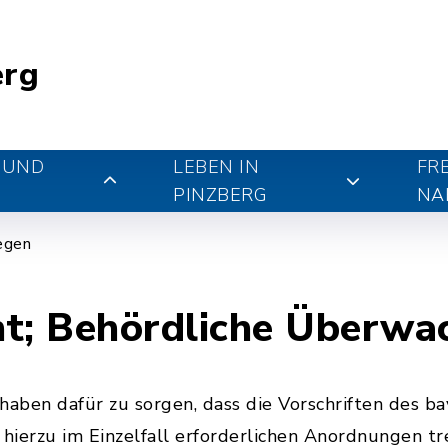
erg
 UND
LEBEN IN
FR
PINZBERG
NA
iegen
ht; Behördliche Überwa
ben dafür zu sorgen, dass die Vorschriften des ba
hierzu im Einzelfall erforderlichen Anordnungen tre