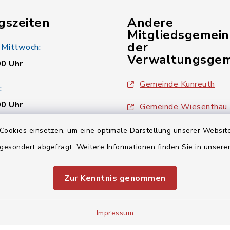
gszeiten
Andere
Mitgliedsgemei
der
 Mittwoch:
Verwaltungsgem
00 Uhr
Gemeinde Kunreuth
:
00 Uhr
Gemeinde Wiesenthau
Verwaltungsgemeinsch
Cookies einsetzen, um eine optimale Darstellung unserer Website
00 Uhr
 gesondert abgefragt. Weitere Informationen finden Sie in unser
Zur Kenntnis genommen
Impressum