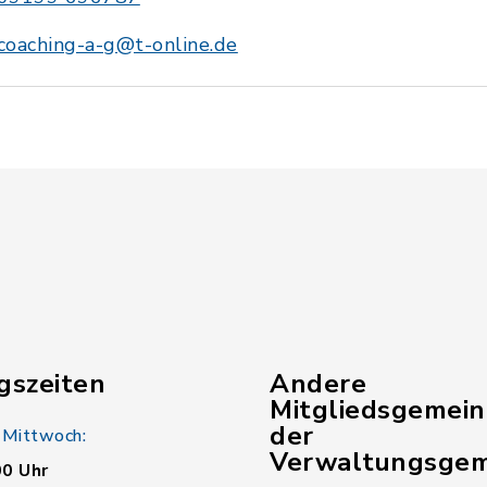
coaching-a-g@t-online.de
gszeiten
Andere
Mitgliedsgemei
der
 Mittwoch:
Verwaltungsgem
00 Uhr