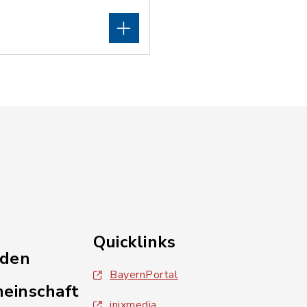
Quicklinks
nden
BayernPortal
einschaft
inixmedia