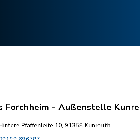
s Forchheim - Außenstelle Kunr
Hintere Pfaffenleite 10, 91358 Kunreuth
09199 696787