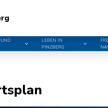
erg
 UND
LEBEN IN
FR
PINZBERG
NA
rtsplan