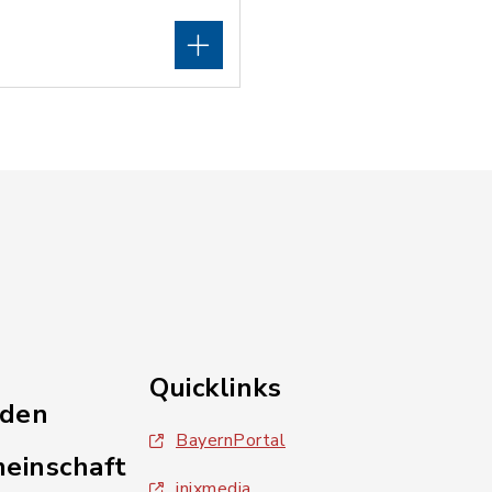
Quicklinks
nden
BayernPortal
einschaft
inixmedia