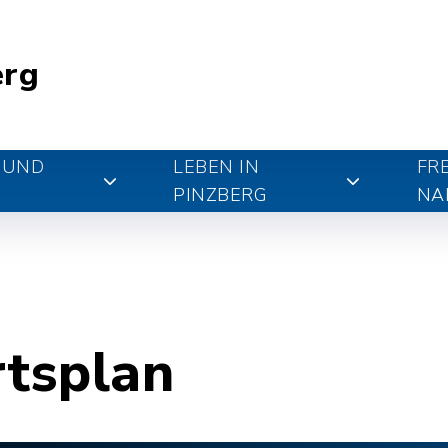
erg
 UND
LEBEN IN
FR
PINZBERG
NA
rtsplan