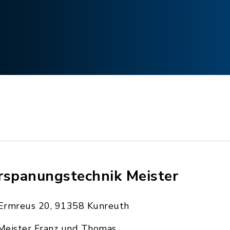
rspanungstechnik Meister
Ermreus 20, 91358 Kunreuth
Meister Franz und Thomas