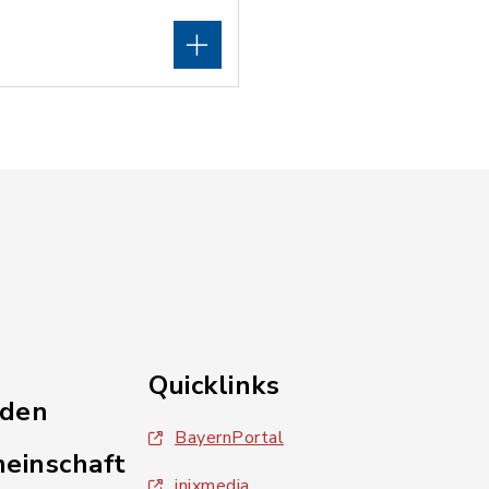
Quicklinks
nden
BayernPortal
einschaft
inixmedia