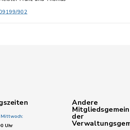
09199/902
gszeiten
Andere
Mitgliedsgemei
der
 Mittwoch:
Verwaltungsgem
00 Uhr