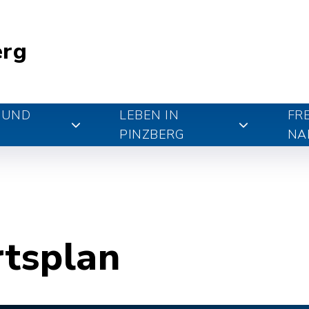
erg
 UND
LEBEN IN
FR
PINZBERG
NA
rtsplan