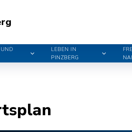
erg
 UND
LEBEN IN
FR
PINZBERG
NA
rtsplan