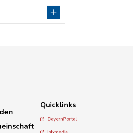
Quicklinks
nden
BayernPortal
einschaft
inixmedia