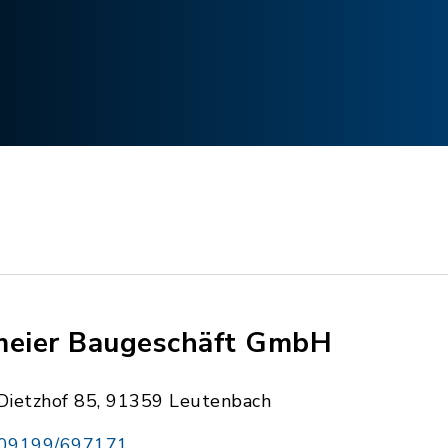
meier Baugeschäft GmbH
Dietzhof 85, 91359 Leutenbach
09199/697171