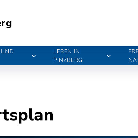
erg
 UND
LEBEN IN
FR
PINZBERG
NA
rtsplan