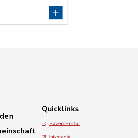
Quicklinks
nden
BayernPortal
einschaft
inixmedia