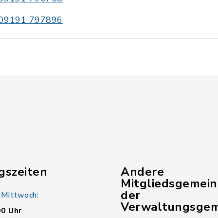
09191 797896
gszeiten
Andere
Mitgliedsgemei
der
 Mittwoch:
Verwaltungsgem
00 Uhr