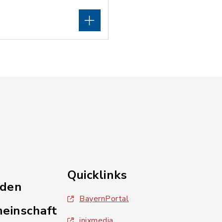
Quicklinks
nden
BayernPortal
einschaft
inixmedia