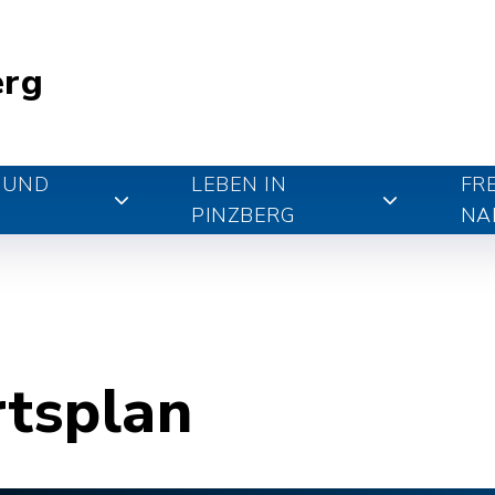
erg
 UND
LEBEN IN
FR
PINZBERG
NA
rtsplan