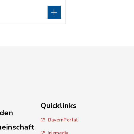
Quicklinks
nden
BayernPortal
einschaft
inixmedia