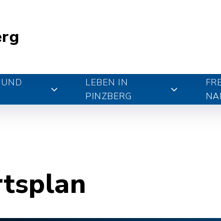
erg
 UND
LEBEN IN
FR
PINZBERG
NA
rtsplan