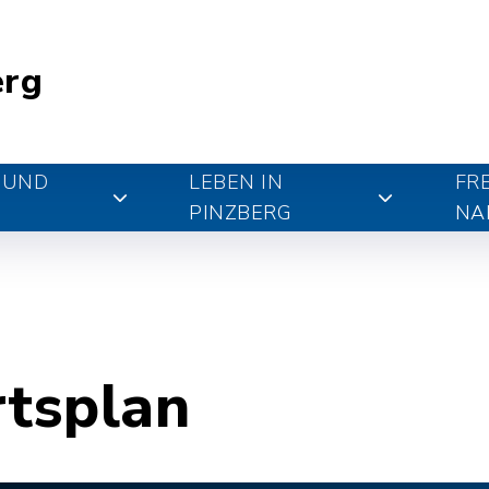
erg
 UND
LEBEN IN
FR
PINZBERG
NA
rtsplan