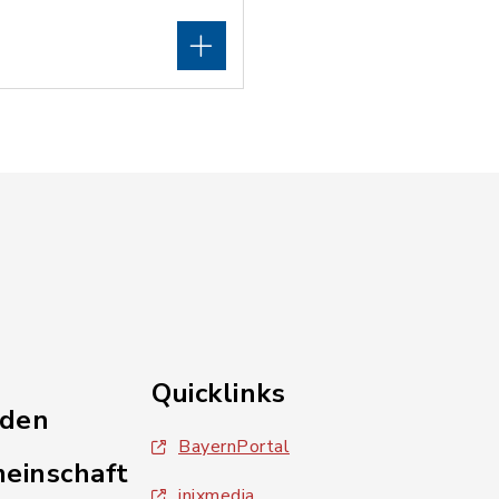
Quicklinks
nden
BayernPortal
einschaft
inixmedia