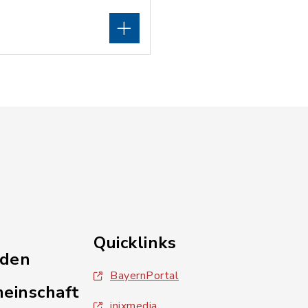
Quicklinks
nden
BayernPortal
einschaft
inixmedia