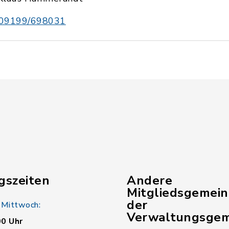
09199/698031
gszeiten
Andere
Mitgliedsgemei
der
 Mittwoch:
Verwaltungsgem
00 Uhr