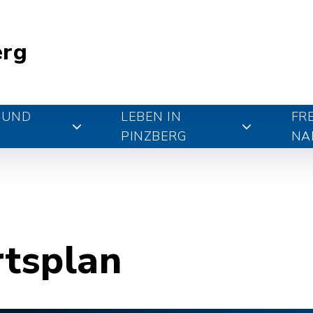
erg
 UND
LEBEN IN
FR
PINZBERG
NA
rtsplan