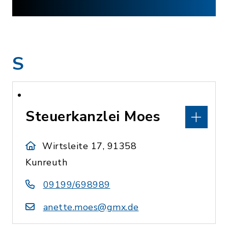
S
Steuerkanzlei Moes
Wirtsleite 17, 91358
Kunreuth
09199/698989
anette.moes@gmx.de