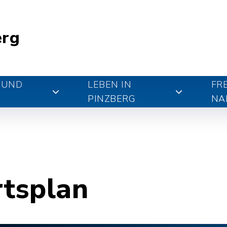
erg
 UND
LEBEN IN
FR
PINZBERG
NA
rtsplan