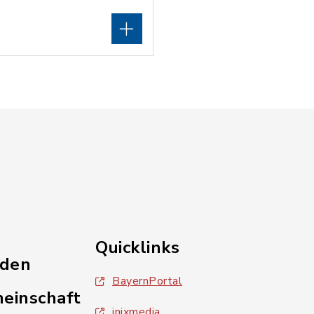
Quicklinks
nden
BayernPortal
einschaft
inixmedia