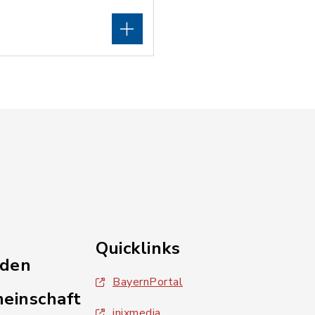
Quicklinks
nden
BayernPortal
einschaft
inixmedia