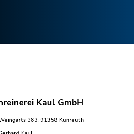
hreinerei Kaul GmbH
Weingarts 363, 91358 Kunreuth
Gerhard Kaul