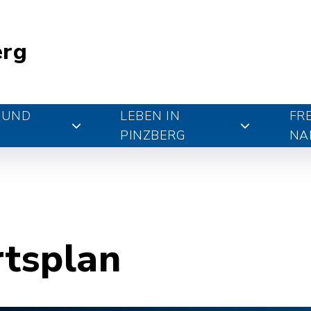
erg
 UND
LEBEN IN
FR
PINZBERG
NA
rtsplan