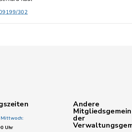
09199/302
gszeiten
Andere
Mitgliedsgemei
der
 Mittwoch:
Verwaltungsgem
00 Uhr