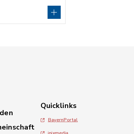
Quicklinks
nden
BayernPortal
einschaft
inixmedia