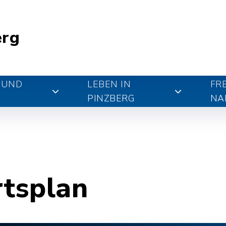
erg
 UND
LEBEN IN
FR
PINZBERG
NA
rtsplan