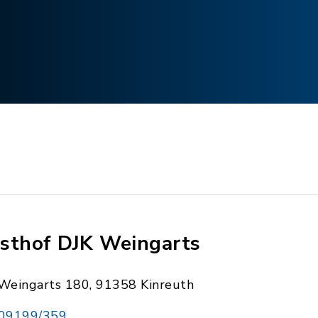
sthof DJK Weingarts
Weingarts 180, 91358 Kinreuth
09199/359