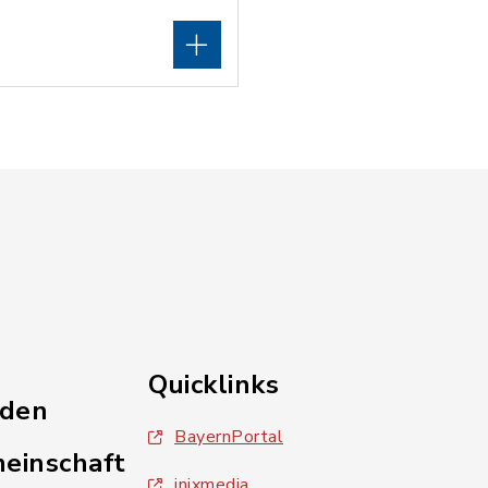
Quicklinks
nden
BayernPortal
einschaft
inixmedia