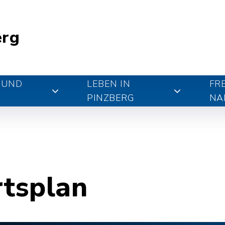
erg
 UND
LEBEN IN
FR
PINZBERG
NA
rtsplan