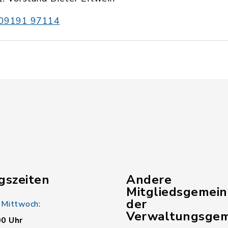
09191 97114
gszeiten
Andere
Mitgliedsgemei
der
 Mittwoch:
Verwaltungsgem
00 Uhr