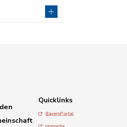
Quicklinks
nden
BayernPortal
einschaft
inixmedia