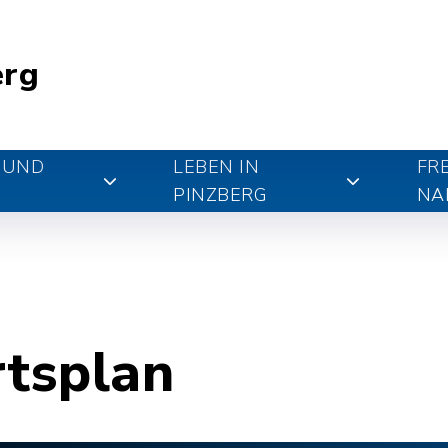
erg
 UND
LEBEN IN
FR
PINZBERG
NA
rtsplan