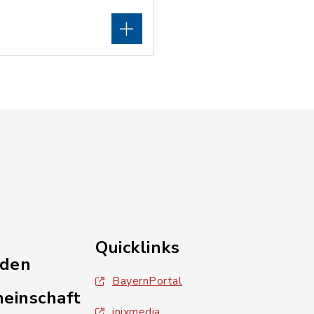
Quicklinks
nden
BayernPortal
einschaft
inixmedia