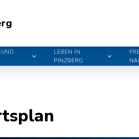
erg
 UND
LEBEN IN
FR
PINZBERG
NA
rtsplan