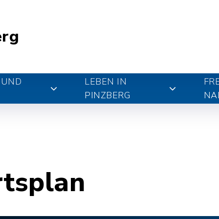
erg
 UND
LEBEN IN
FR
PINZBERG
NA
rtsplan