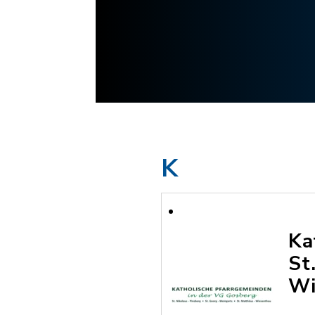
K
Ka
St
Wi