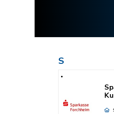
S
Sp
Ku