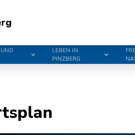
erg
 UND
LEBEN IN
FR
PINZBERG
NA
rtsplan