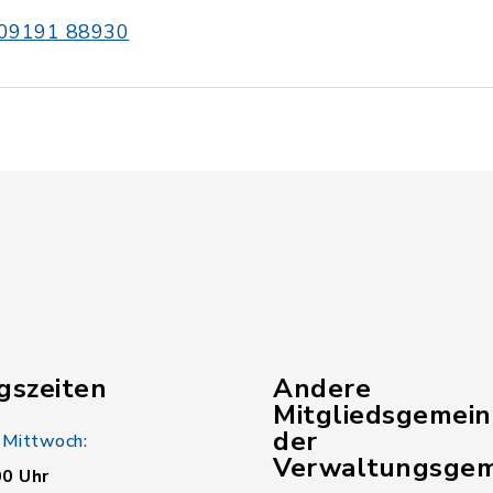
09191 88930
gszeiten
Andere
Mitgliedsgemei
der
 Mittwoch:
Verwaltungsgem
00 Uhr