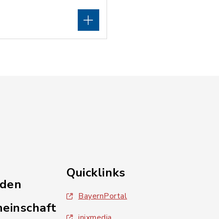
Quicklinks
nden
BayernPortal
einschaft
inixmedia