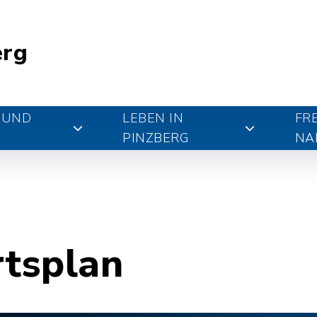
erg
 UND
LEBEN IN
FR
PINZBERG
NA
rtsplan