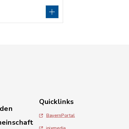
Quicklinks
nden
BayernPortal
einschaft
inixmedia