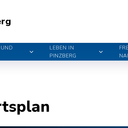
erg
 UND
LEBEN IN
FR
PINZBERG
NA
rtsplan