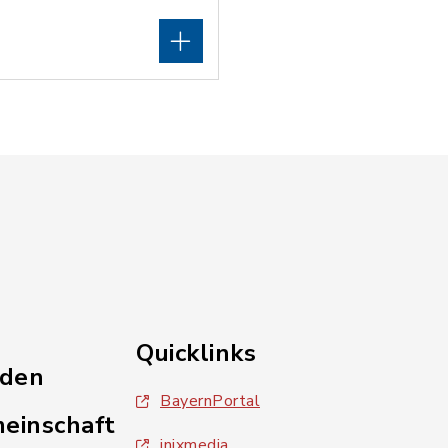
Quicklinks
nden
BayernPortal
einschaft
inixmedia