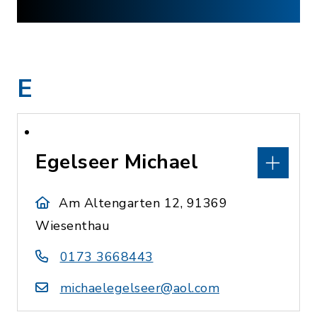
E
Egelseer Michael
Am Altengarten 12, 91369
Wiesenthau
0173 3668443
michaelegelseer@aol.com